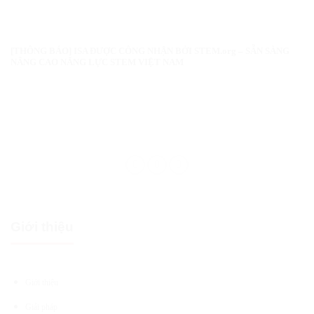
[THÔNG BÁO] ISA ĐƯỢC CÔNG NHẬN BỞI STEM.org – SẴN SÀNG
NÂNG CAO NĂNG LỰC STEM VIỆT NAM
Giới thiệu
Giới thiệu
Giải pháp