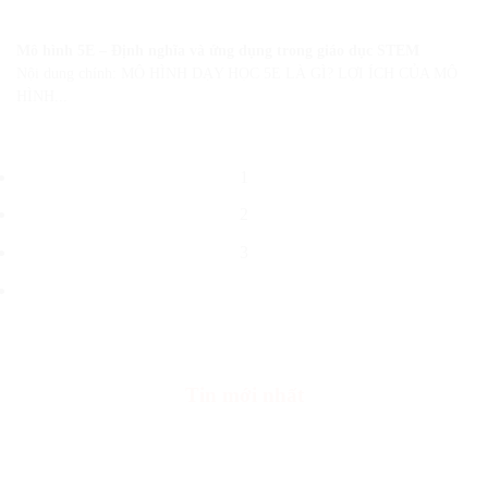
Mô hình 5E – Định nghĩa và ứng dụng trong giáo dục STEM
Nội dung chính: MÔ HÌNH DẠY HỌC 5E LÀ GÌ? LỢI ÍCH CỦA MÔ
HÌNH...
1
2
3
Tin mới nhất