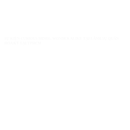
SỰ KIỆN CURIOUS MINDS, WONDER ALIKE TẠI LÃNH SỰ QUÁN
HOA KỲ TẠI TPHCM