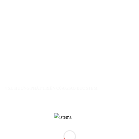
4 XU HƯỚNG PHÁT TRIỂN CỦA GIÁO DỤC STEM